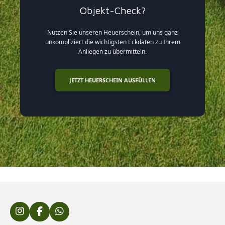
Objekt-Check?
Nutzen Sie unseren Heuerschein, um uns ganz
unkompliziert die wichtigsten Eckdaten zu Ihrem
Anliegen zu übermitteln.
JETZT HEUERSCHEIN AUSFÜLLEN
I
F
W
n
a
h